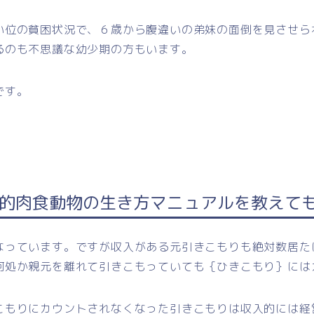
い位の貧困状況で、６歳から腹違いの弟妹の面倒を見させら
るのも不思議な幼少期の方もいます。
です。
的肉食動物の生き方マニュアルを教えて
なっています。ですが収入がある元引きこもりも絶対数居た
何処か親元を離れて引きこもっていても｛ひきこもり｝には
こもりにカウントされなくなった引きこもりは収入的には経