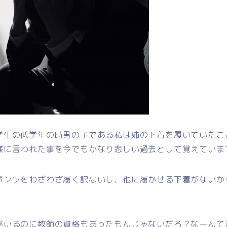
学生の低学年の時男の子である私は姉の下着を履いていたこ
様に言われた事を今でもかなり悲しい過去として覚えていま
パンツをわざわざ履く訳ないし、他に履かせる下着がないか
がいるのに教師の資格もあったもんじゃないだろ？なーんて