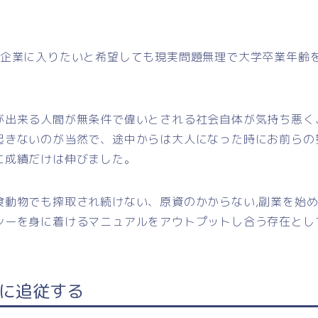
な企業に入りたいと希望しても現実問題無理で大学卒業年齢
が出来る人間が無条件で偉いとされる社会自体が気持ち悪く
起きないのが当然で、途中からは大人になった時にお前らの
に成績だけは伸びました。
食動物でも搾取され続けない、原資のかからない,副業を始
シーを身に着けるマニュアルをアウトプットし合う存在とし
に追従する