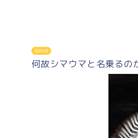
基礎知識
何故シマウマと名乗るの