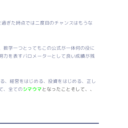
を過ぎた時点では二度目のチャンスはもうな
、数学一つとってもこの公式が一体何の役に
努力を表すバロメーターとして良い成績が残
める、経営をはじめる、投資をはじめる、正し
て、全ての
シマウマ
となったことそして、、