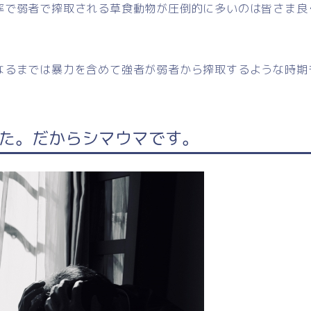
率で弱者で搾取される草食動物が圧倒的に多いのは皆さま良
なるまでは暴力を含めて強者が弱者から搾取するような時期
た。だからシマウマです。