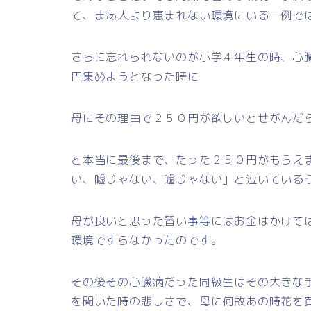
て、まあ人より恵まれない環境にいる一例で
さらに忘れられないのが小学４年生の時、心
円集めようとなった時に
母にその理由で２５０円が欲しいとせがんだ
と本当に最後まで、たった２５０円がもらえ
い、嘘じゃない、嘘じゃない」と泣いている
母が良いと思った習い事等にはお金はかけて
環境ですらなかったのです。
その後その心臓病だった同級生はその大きな
を聞いた時の悲しさで、母に何故あの時花を