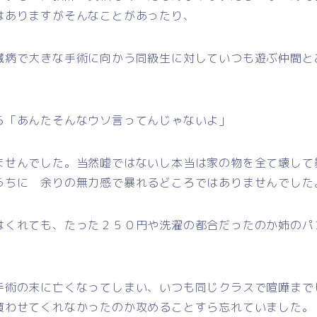
はありますがそんなことがあったり、
臓病で大きな手術に向かう同級生に対していつも遊ぶ仲間と
ら「あんたそんなウソ言ってんじゃないよ」
ませんでした。当然嘘ではないし本当は家の物を全て壊して
うちに 余りの無力感で暴れるどころではありませんでした
はくれても、たった２５０円や洗濯の都合だったのか姉のパ
手術の末に亡くなってしまい、いつも同じクラスで喧嘩まで
買わせてくれなかったのか攻めることすら忘れていました。